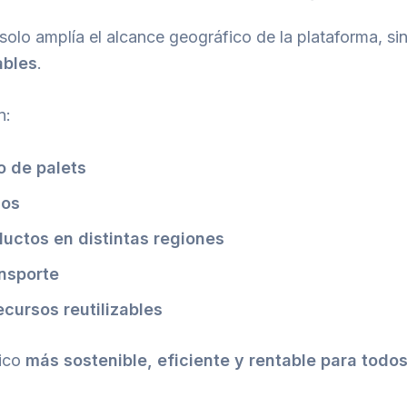
 solo amplía el alcance geográfico de la plataforma, s
ables
.
n:
o de palets
cos
uctos en distintas regiones
ansporte
cursos reutilizables
tico
más sostenible, eficiente y rentable para todo