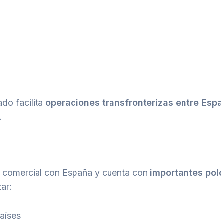
do facilita
operaciones transfronterizas entre Esp
.
n comercial con España y cuenta con
importantes polo
ar:
países