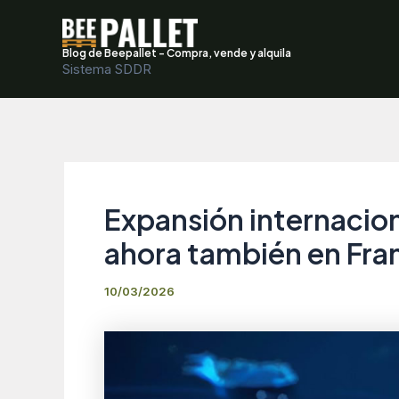
Ir
al
Blog de Beepallet - Compra, vende y alquila
contenido
Sistema SDDR
Expansión internaciona
ahora también en Fran
10/03/2026