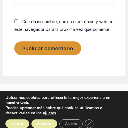
Guarda mi nombre, correo electrónico y web en
este navegador para la próxima vez que comente.
Utilizamos cookies para ofrecerte la mejor experiencia en
nuestra web.
Copyright © 2026 Blog de Beepallet - Compra, vende y
Puedes aprender más sobre qué cookies utilizamos o
alquila palots y palets|
desactivarlas en los
ajustes
.
Cerrar el banner de 
Aceptar
Rechazar
Ajustes