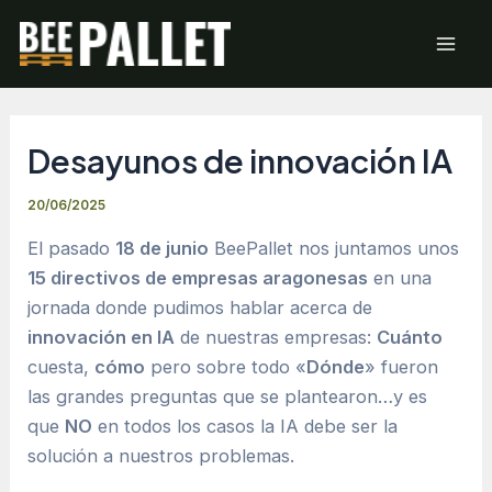
Ir
Mai
al
Men
contenido
Desayunos de innovación IA
20/06/2025
El pasado
18 de junio
BeePallet nos juntamos unos
15 directivos de empresas aragonesas
en una
jornada donde pudimos hablar acerca de
innovación en IA
de nuestras empresas:
Cuánto
cuesta,
cómo
pero sobre todo «
Dónde
» fueron
las grandes preguntas que se plantearon…y es
que
NO
en todos los casos la IA debe ser la
solución a nuestros problemas.