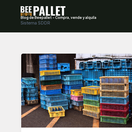
Ir
al
Blog de Beepallet - Compra, vende y alquila
contenido
Sistema SDDR